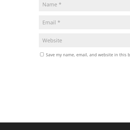
Save my name, email, and website in this 
A
l
t
e
r
n
a
t