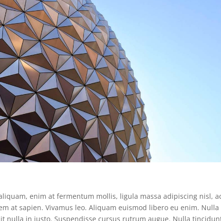
 aliquam, enim at fermentum mollis, ligula massa adipiscing nisl, a
sem at sapien. Vivamus leo. Aliquam euismod libero eu enim. Nulla
pit nulla in justo. Suspendisse cursus rutrum augue. Nulla tincidun