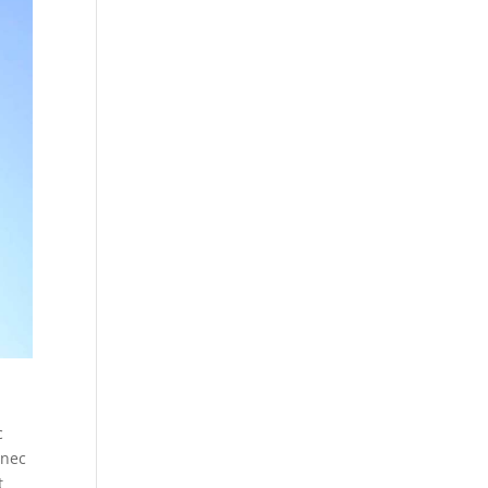
c
 nec
t