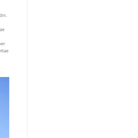
din.
tae
s
per
vitae