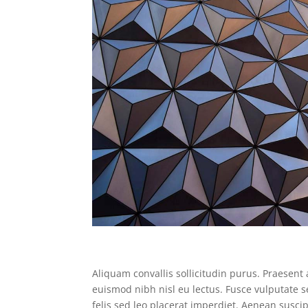
Aliquam convallis sollicitudin purus. Praesent
euismod nibh nisl eu lectus. Fusce vulputate 
felis sed leo placerat imperdiet. Aenean susci